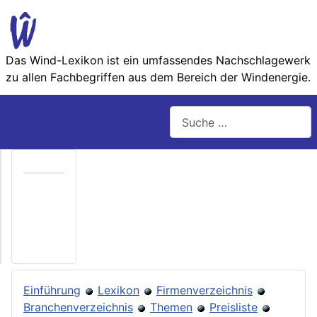
Das Wind-Lexikon ist ein umfassendes Nachschlage­werk
zu allen Fachbegriffen aus dem Bereich der Wind­energie.
Suchen
T
h
ü
g
a
E
Einführung
Lexikon
Firmenverzeichnis
r
Branchenverzeichnis
Themen
Preisliste