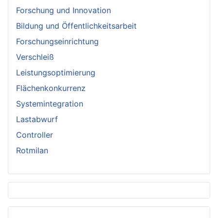
w
Forschung und Innovation
w
Bildung und Öffentlichkeitsarbeit
.
e
Forschungseinrichtung
e
Verschleiß
.
Leistungsoptimierung
t
h
Flächenkonkurrenz
u
Systemintegration
e
Lastabwurf
g
a
Controller
.
Rotmilan
d
e