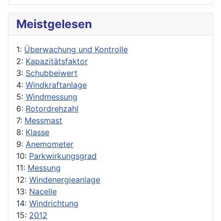
Meistgelesen
1:
Überwachung und Kontrolle
2:
Kapazitätsfaktor
3:
Schubbeiwert
4:
Windkraftanlage
5:
Windmessung
6:
Rotordrehzahl
7:
Messmast
8:
Klasse
9:
Anemometer
10:
Parkwirkungsgrad
11:
Messung
12:
Windenergieanlage
13:
Nacelle
14:
Windrichtung
15:
2012