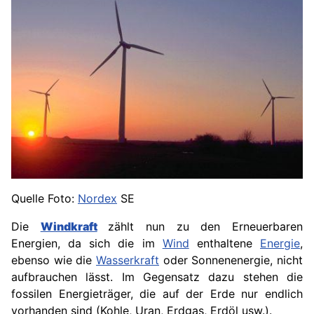
b
H
&
C
o
.
K
G
G
r
o
ß
Quelle Foto:
Nordex
SE
e
Die
Windkraft
zählt nun zu den Erneuerbaren
r
Energien, da sich die im
Wind
enthaltene
Energie
,
B
ebenso wie die
Wasserkraft
oder Sonnenenergie, nicht
u
aufbrauchen lässt. Im Gegensatz dazu stehen die
r
fossilen Energieträger, die auf der Erde nur endlich
s
vorhanden sind (Kohle, Uran, Erdgas, Erdöl usw.).