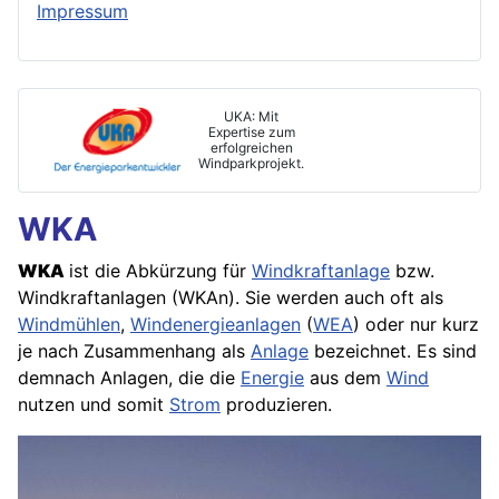
n
Impressum
e
u
e
r
UKA: Mit
Expertise zum
b
erfolgreichen
Windparkprojekt.
a
r
WKA
e
E
WKA
ist die Abkürzung für
Windkraftanlage
bzw.
n
Windkraftanlagen (WKAn). Sie werden auch oft als
e
Windmühlen
,
Windenergieanlagen
(
WEA
) oder nur kurz
r
je nach Zusammenhang als
Anlage
bezeichnet. Es sind
g
demnach Anlagen, die die
Energie
aus dem
Wind
i
nutzen und somit
Strom
produzieren.
e
n
G
m