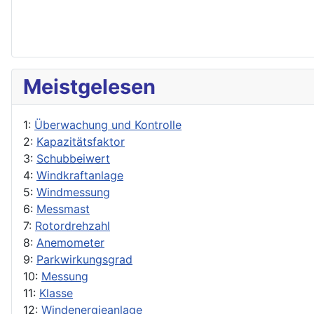
Meistgelesen
1:
Überwachung und Kontrolle
2:
Kapazitätsfaktor
3:
Schubbeiwert
4:
Windkraftanlage
5:
Windmessung
6:
Messmast
7:
Rotordrehzahl
8:
Anemometer
9:
Parkwirkungsgrad
10:
Messung
11:
Klasse
12:
Windenergieanlage