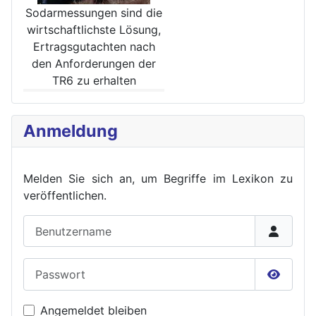
Sodarmessungen sind die
wirt­schaftlichste Lösung,
Ertrags­gutachten nach
den Anforde­rungen der
TR6 zu erhalten
Anmeldung
Melden Sie sich an, um Begriffe im Lexikon zu
veröffent
lichen.
Benutzername
Passwort
Passwor
Angemeldet bleiben