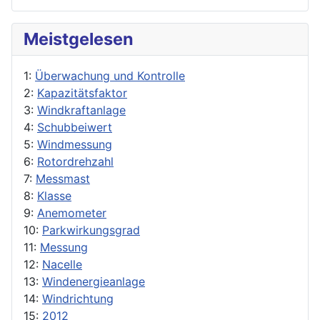
Meistgelesen
1:
Überwachung und Kontrolle
2:
Kapazitätsfaktor
3:
Windkraftanlage
4:
Schubbeiwert
5:
Windmessung
6:
Rotordrehzahl
7:
Messmast
8:
Klasse
9:
Anemometer
10:
Parkwirkungsgrad
11:
Messung
12:
Nacelle
13:
Windenergieanlage
14:
Windrichtung
15:
2012