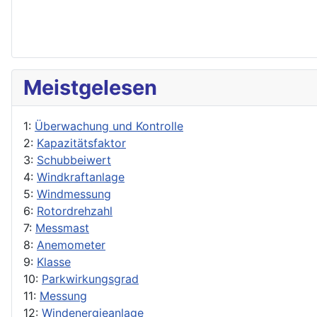
Meistgelesen
1:
Überwachung und Kontrolle
2:
Kapazitätsfaktor
3:
Schubbeiwert
4:
Windkraftanlage
5:
Windmessung
6:
Rotordrehzahl
7:
Messmast
8:
Anemometer
9:
Klasse
10:
Parkwirkungsgrad
11:
Messung
12:
Windenergieanlage