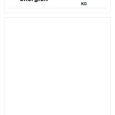
KG
Großer Burstah 42, 20457 Hamburg
www.ee.thuega.de