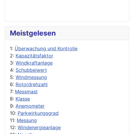
Meistgelesen
1:
Überwachung und Kontrolle
2:
Kapazitätsfaktor
3:
Windkraftanlage
4:
Schubbeiwert
5:
Windmessung
6:
Rotordrehzahl
7:
Messmast
8:
Klasse
9:
Anemometer
10:
Parkwirkungsgrad
11:
Messung
12:
Windenergieanlage