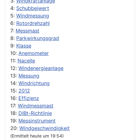
3:
Windkraftanlage
4:
Schubbeiwert
5:
Windmessung
6:
Rotordrehzahl
7:
Messmast
8:
Parkwirkungsgrad
9:
Klasse
10:
Anemometer
11:
Nacelle
12:
Windenergieanlage
13:
Messung
14:
Windrichtung
15:
2012
16:
Effizienz
17:
Windmessmast
18:
DIBt-Richtlinie
19:
Messinstrument
20:
Windgeschwindigkeit
(Ermittelt heute um 19:54)