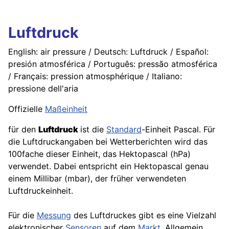
Luftdruck
English: air pressure / Deutsch: Luftdruck / Español:
presión atmosférica / Português: pressão atmosférica
/ Français: pression atmosphérique / Italiano:
pressione dell'aria
Offizielle
Maßeinheit
für den
Luftdruck
ist die
Standard
-Einheit Pascal. Für
die Luftdruckangaben bei Wetterberichten wird das
100fache dieser Einheit, das Hektopascal (hPa)
verwendet. Dabei entspricht ein Hektopascal genau
einem Millibar (mbar), der früher verwendeten
Luftdruckeinheit.
Für die
Messung
des Luftdruckes gibt es eine Vielzahl
elektronischer
Sensoren
auf dem
Markt
. Allgemein