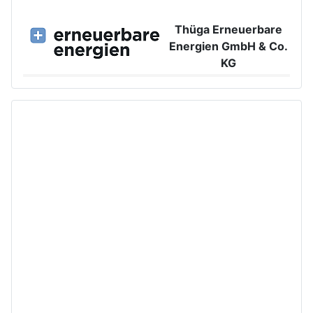
Thüga Erneuerbare
Energien GmbH & Co.
KG
Großer Burstah 42, 20457 Hamburg
www.ee.thuega.de