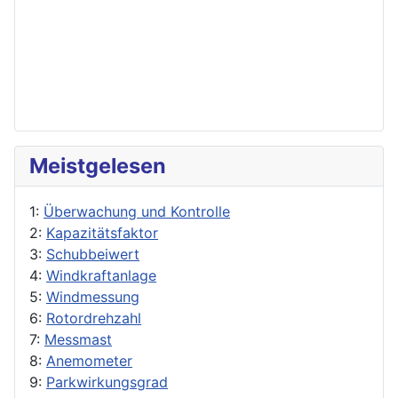
Meistgelesen
1:
Überwachung und Kontrolle
2:
Kapazitätsfaktor
3:
Schubbeiwert
4:
Windkraftanlage
5:
Windmessung
6:
Rotordrehzahl
7:
Messmast
8:
Anemometer
9:
Parkwirkungsgrad